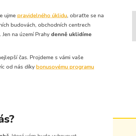
se ujme
pravidelného úklidu
, obraťte se na
ivních budovách, obchodních centrech
. Jen na území Prahy
denně uklidíme
nejlepší čas. Projdeme s vámi vaše
íc od nás díky
bonusovému programu
ás?