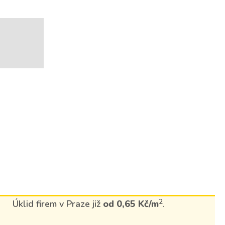
2
Úklid firem v Praze již
od 0,65 Kč/m
.