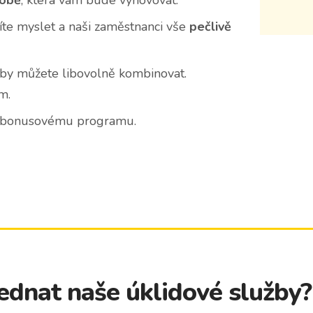
době
, která vám bude vyhovovat.
íte myslet a naši zaměstnanci vše
pečlivě
žby můžete libovolně kombinovat.
m.
 i bonusovému programu.
jednat naše úklidové služby