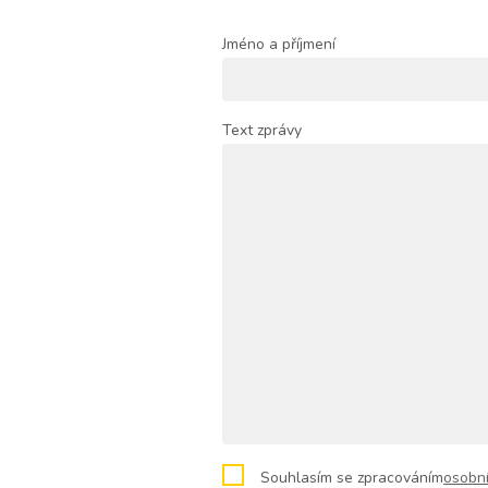
Jméno a příjmení
Text zprávy
Souhlasím
Souhlasím se zpracováním
osobn