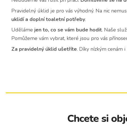
Nebudeme vás rušit při práci.
Domluvíme se na 
Pravidelný úklid je pro vás výhodný. Na nic nemus
uklidí a doplní toaletní potřeby
.
Uděláme
jen to, co se vám bude hodit
. Naše slu
Pomůžeme vám vybrat, které jsou pro vás přínose
Za pravidelný úklid ušetříte
. Díky nízkým cenám
Chcete si ob