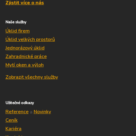
Zjistit více o nás
Naše služby
Úklid firem
Úklid velkých prostorů
Jednorázový úklid
Zahradnické práce
Mytí oken a výloh
Zobrazit všechny služby
Užitečné odkazy
Reference
a
Novinky
Ceník
Kariéra