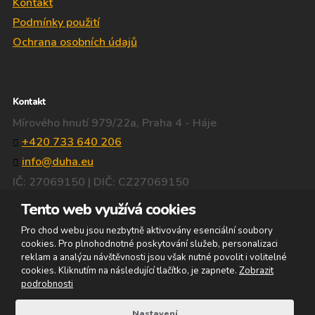
Kontakt
Podmínky použití
Ochrana osobních údajů
Kontakt
Mírového hnutí 979/22a, Praha 4 - Háje
+420 733 640 206
info@duha.eu
IČ: 27069150 | DIČ: CZ27069150
Facebook
Tento web využívá cookies
Pro chod webu jsou nezbytně aktivovány esenciální soubory
cookies. Pro plnohodnotné poskytování služeb, personalizaci
© 2026, DOLEŽAL-DUHA, s.r.o. - všechna práva vyhrazena
reklam a analýzu návštěvnosti jsou však nutné povolit i volitelné
Webové stránky vytvořila eBRÁNA s.r.o.
cookies. Kliknutím na následující tlačítko, je zapnete.
Zobrazit
Mapa stránek
|
Podmínky použití
|
Nastavení cookies
podrobnosti
VYROBILA
Nastavení