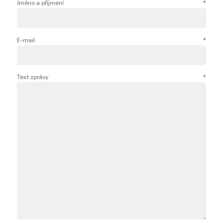
Jméno a příjmení
*
E-mail
*
Text zprávy
*