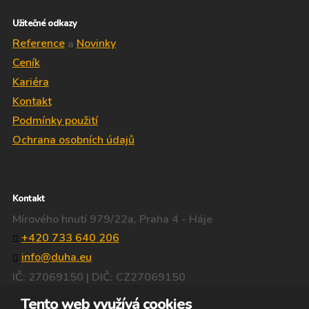
Užitečné odkazy
Reference
a
Novinky
Ceník
Kariéra
Kontakt
Podmínky použití
Ochrana osobních údajů
Kontakt
Mírového hnutí 979/22a, Praha 4 - Háje
+420 733 640 206
info@duha.eu
IČ: 27069150 | DIČ: CZ27069150
Facebook
Tento web využívá cookies