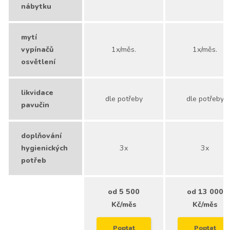
nábytku
mytí
vypínačů
1x/měs.
1x/měs.
osvětlení
likvidace
dle potřeby
dle potřeby
pavučin
doplňování
hygienických
3x
3x
potřeb
od 5 500
od 13 000
Kč/měs
Kč/měs
Poptat
Poptat