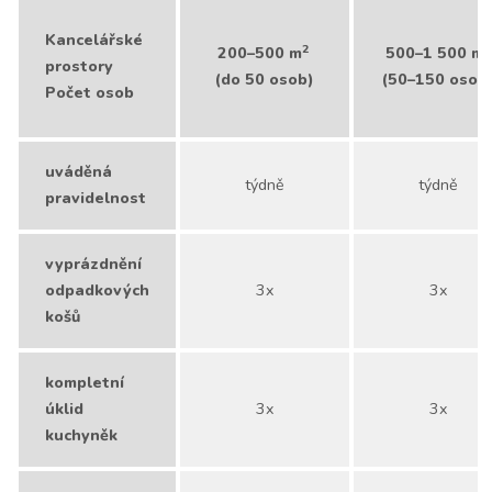
Kancelářské
2
2
200–500 m
500–1 500 m
prostory
(do 50 osob)
(50–150 osob
Počet osob
uváděná
týdně
týdně
pravidelnost
vyprázdnění
odpadkových
3x
3x
košů
kompletní
úklid
3x
3x
kuchyněk