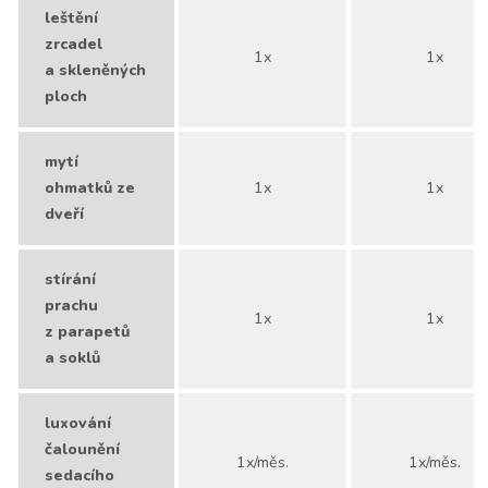
leštění
zrcadel
1x
1x
a skleněných
ploch
mytí
ohmatků ze
1x
1x
dveří
stírání
prachu
1x
1x
z parapetů
a soklů
luxování
čalounění
1x/měs.
1x/měs.
sedacího