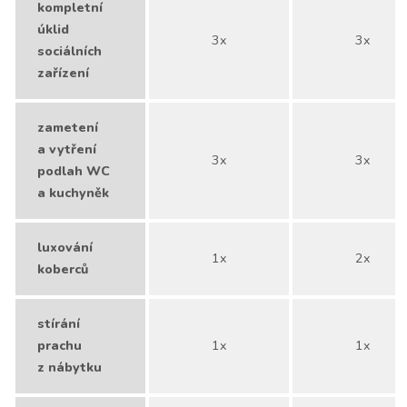
kompletní
úklid
3x
3x
sociálních
zařízení
zametení
a vytření
3x
3x
podlah WC
a kuchyněk
luxování
1x
2x
koberců
stírání
prachu
1x
1x
z nábytku