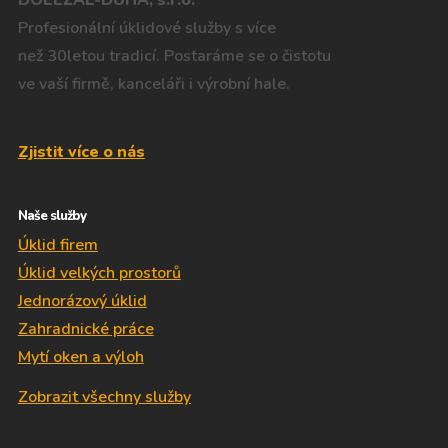
Profesionální úklidové služby s více
než 30letou tradicí. Postaráme se o čistotu
ve vaší firmě, kanceláři i výrobní hale.
Zjistit více o nás
Naše služby
Úklid firem
Úklid velkých prostorů
Jednorázový úklid
Zahradnické práce
Mytí oken a výloh
Zobrazit všechny služby